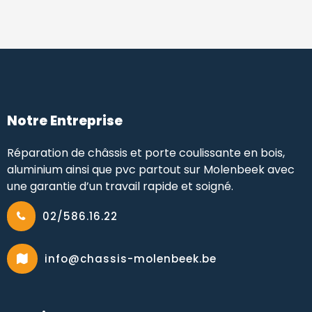
A
l
t
e
r
n
a
t
Notre Entreprise
i
v
Réparation de châssis et porte coulissante en bois,
e
aluminium ainsi que pvc partout sur Molenbeek avec
:
une garantie d’un travail rapide et soigné.
02/586.16.22
info@chassis-molenbeek.be