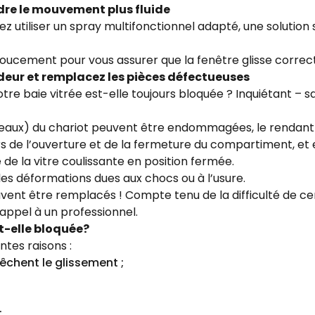
endre le mouvement plus fluide
ez utiliser un spray multifonctionnel adapté, une solution 
doucement pour vous assurer que la fenêtre glisse corre
ndeur et remplacez les pièces défectueuses
 votre baie vitrée est-elle toujours bloquée ? Inquiétant –
uleaux) du chariot peuvent être endommagées, le rendan
ors de l’ouverture et de la fermeture du compartiment, et
e la vitre coulissante en position fermée.
 les déformations dues aux chocs ou à l’usure.
uvent être remplacés ! Compte tenu de la difficulté de c
 appel à un professionnel.
t-elle bloquée?
ntes raisons :
êchent le glissement ;
;