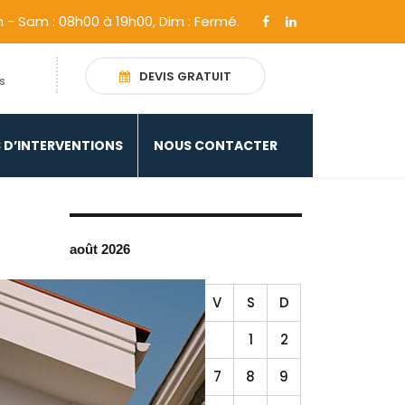
n - Sam : 08h00 à 19h00, Dim : Fermé.
DEVIS GRATUIT
s
 D’INTERVENTIONS
NOUS CONTACTER
août 2026
L
M
M
J
V
S
D
1
2
3
4
5
6
7
8
9