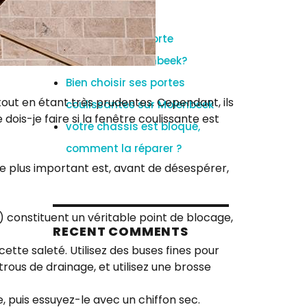
RECENT POSTS
Reparation de porte
coulissant Molenbeek?
Bien choisir ses portes
out en étant très prudentes. Cependant, ils
coulissantes sur Molenbeek
dois-je faire si la fenêtre coulissante est
votre chassis est bloqué,
comment la réparer ?
e plus important est, avant de désespérer,
s…) constituent un véritable point de blocage,
RECENT COMMENTS
ette saleté. Utilisez des buses fines pour
 trous de drainage, et utilisez une brosse
 puis essuyez-le avec un chiffon sec.